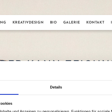
ING
KREATIVDESIGN
BIO
GALERIE
KONTAKT
EDER KANN ZEICHN
lernen.
Details
Cookies
nhalte und Anzeigen zu personalisieren, Funktionen für soziale